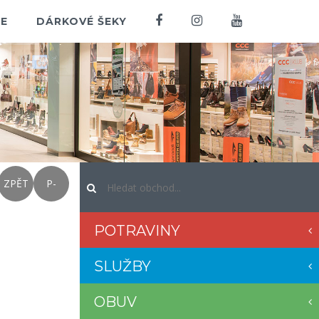
E
DÁRKOVÉ ŠEKY
ZPĚT
P-
POTRAVINY
SLUŽBY
OBUV