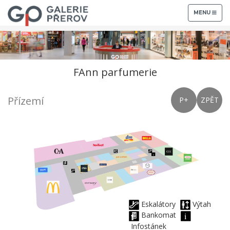
TOGGLE
MENU
NAVIGATION
FAnn parfumerie
Přízemí
P+
ZPĚT
Eskalátory
Výtah
Bankomat
Infostánek