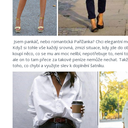
Jsem pankáč, nebo romantická Pařížanka? Chci elegantní mó
Když si tohle vše každý srovná, zmizí situace, kdy jde do o
koupí něco, co se mu ani moc nelíbí, nepotřebuje to, není to 
ale on to tam přece za takové peníze nemůže nechat. Takže,
toho, co chybí a využijte slev k doplnění šatníku.