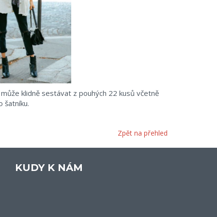
k může klidně sestávat z pouhých 22 kusů včetně
 šatníku.
Zpět na přehled
KUDY K NÁM