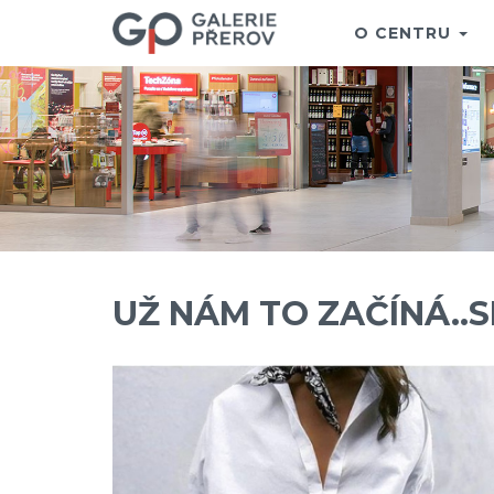
O CENTRU
UŽ NÁM TO ZAČÍNÁ..