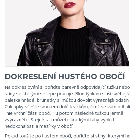
DOKRESLENÍ HUSTÉHO OBOČÍ
Na dokreslování si pořiďte barevně odpovídající tužku nebo
stíny se kterými se lépe pracuje. Blondýnkám sluší světlejší
paletka hnědé, brunetky si můžou dovolit výraznější odstín.
Chloupky sčešte směrem dolů k víčkům, čímž se vám odhalí
linie vrchní části obočí. Tu potom následně tužkou jemně
zvýrazněte. Stejně tak můžete krátkými tahy vyplnit
nedokonalosti a mezírky v obočí.
Pokud toužíte po hustém obočí, pořiďte si stíny, kterými ho