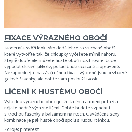
FIXACE VÝRAZNÉHO OBOČÍ
Moderní a svěží look vám dodá lehce rozcuchané obočí,
které vytvoříte tak, že chloupky vyčešete mírně nahoru.
Stejně dobře ale můžete husté obočí nosit rovné, bude
vypadat slušivě jakkoliv, pokud bude učesané a upravené.
Nezapomínejte na závěrečnou fixaci. Výborné jsou bezbarvé
gelové řasenky, ale dobře vám poslouží i vosk.
LÍČENÍ K HUSTÉMU OBOČÍ
Výhodou výrazného obočí je, že k němu ani není potřeba
nějaké hodně výrazné líčení. Dobře budete vypadat i
s trochou řasenky a balzámem na rtech. Osvědčená sexy
kombinace je pak husté obočí spolu s rudou rtěnkou.
Zdroje: pinterest