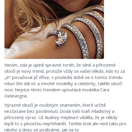
Nevím, zda je úplně správné tvrdit, že silné a přirozené
obočí je nový trend, protože vždy se našel někdo, kdo to za
„in“ považoval již dříve, v poslední době se o tomto trendu
mluví čím dál víc a mnohé modelky a celebrity, takhle obočí
nosí. Nejvíce tímto trendem upoutává modelka Cara
Delevingne.
Výrazné obočí je osobitým znamením, které určitě
nezůstane bez povšimnutí. Dodá Vaší tváři mladistvý a
přirozený výraz. Už Audrey Hepburn věděla, že je někdy
lepší to s pinzetou nepřehánět. Tenhle look ale není tabu pro
nikoho a dnes se podíváme, jak na to.