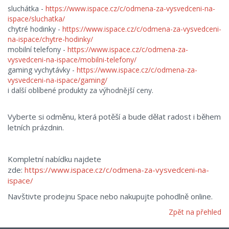
sluchátka -
https://www.ispace.cz/c/odmena-za-vysvedceni-na-
ispace/sluchatka/
chytré hodinky -
https://www.ispace.cz/c/odmena-za-vysvedceni-
na-ispace/chytre-hodinky/
mobilní telefony -
https://www.ispace.cz/c/odmena-za-
vysvedceni-na-ispace/mobilni-telefony/
gaming vychytávky -
https://www.ispace.cz/c/odmena-za-
vysvedceni-na-ispace/gaming/
i další oblíbené produkty za výhodnější ceny.
Vyberte si odměnu, která potěší a bude dělat radost i během
letních prázdnin.
Kompletní nabídku najdete
zde:
https://www.ispace.cz/c/odmena-za-vysvedceni-na-
ispace/
Navštivte prodejnu Space nebo nakupujte pohodlně online.
Zpět na přehled