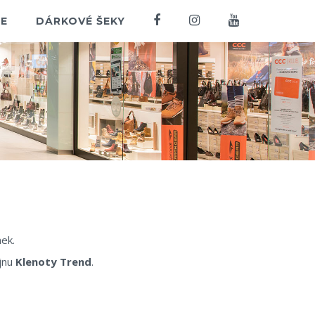
E
DÁRKOVÉ ŠEKY
nek.
ejnu
Klenoty Trend
.