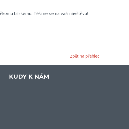
někomu blízkému. Těšíme se na vaši návštěvu!
Zpět na přehled
KUDY K NÁM