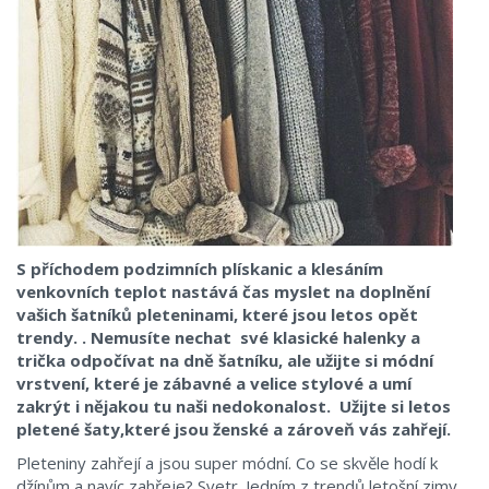
S příchodem podzimních plískanic a klesáním
venkovních teplot nastává čas myslet na doplnění
vašich šatníků pleteninami, které jsou letos opět
trendy. . Nemusíte nechat své klasické halenky a
trička odpočívat na dně šatníku, ale užijte si módní
vrstvení, které je zábavné a velice stylové a umí
zakrýt i nějakou tu naši nedokonalost. Užijte si letos
pletené šaty,které jsou ženské a zároveň vás zahřejí.
Pleteniny zahřejí a jsou super módní. Co se skvěle hodí k
džínům a navíc zahřeje? Svetr. Jedním z trendů letošní zimy