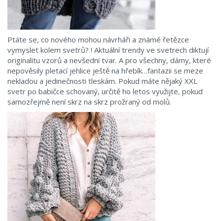
Ptáte se, co nového mohou návrháři a známé řetězce
vymyslet kolem svetrů? ! Aktuální trendy ve svetrech diktují
originalitu vzorů a nevšední tvar. A pro všechny, dámy, které
nepověsily pletací jehlice ještě na hřebík…fantazii se meze
nekladou a jedinečnosti tleskám. Pokud máte nějaký XXL
svetr po babičce schovaný, určitě ho letos využijte, pokud
samozřejmě není skrz na skrz prožraný od molů.