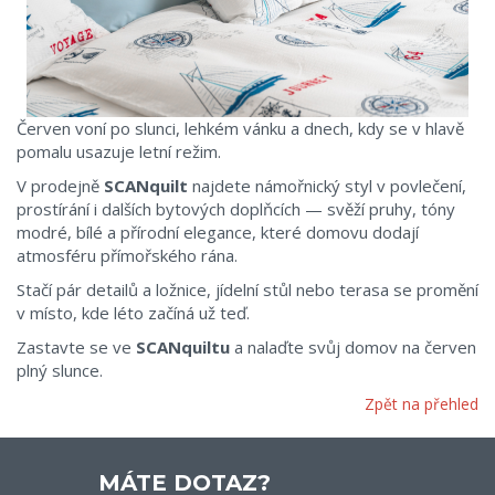
Červen voní po slunci, lehkém vánku a dnech, kdy se v hlavě
pomalu usazuje letní režim.
V prodejně
SCANquilt
najdete námořnický styl v povlečení,
prostírání i dalších bytových doplňcích — svěží pruhy, tóny
modré, bílé a přírodní elegance, které domovu dodají
atmosféru přímořského rána.
Stačí pár detailů a ložnice, jídelní stůl nebo terasa se promění
v místo, kde léto začíná už teď.
Zastavte se ve
SCANquiltu
a nalaďte svůj domov na červen
plný slunce.
Zpět na přehled
MÁTE DOTAZ?