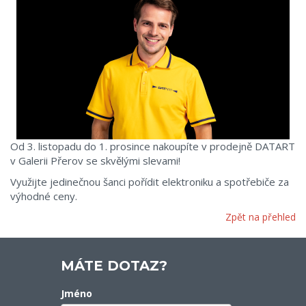
Od 3. listopadu do 1. prosince nakoupíte v prodejně DATART
v Galerii Přerov se skvělými slevami!
Využijte jedinečnou šanci pořídit elektroniku a spotřebiče za
výhodné ceny.
Zpět na přehled
MÁTE DOTAZ?
Jméno