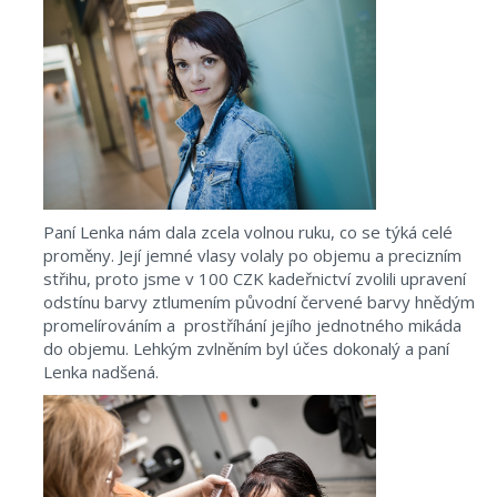
Paní Lenka nám dala zcela volnou ruku, co se týká celé
proměny. Její jemné vlasy volaly po objemu a precizním
střihu, proto jsme v 100 CZK kadeřnictví zvolili upravení
odstínu barvy ztlumením původní červené barvy hnědým
promelírováním a prostříhání jejího jednotného mikáda
do objemu. Lehkým zvlněním byl účes dokonalý a paní
Lenka nadšená.