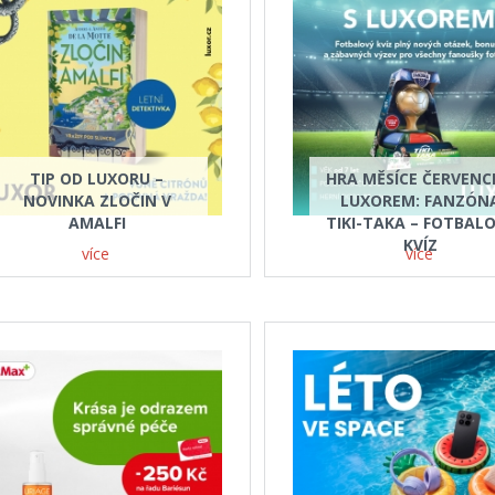
TIP OD LUXORU –
HRA MĚSÍCE ČERVENC
NOVINKA ZLOČIN V
LUXOREM: FANZÓN
AMALFI
TIKI-TAKA – FOTBAL
KVÍZ
více
více