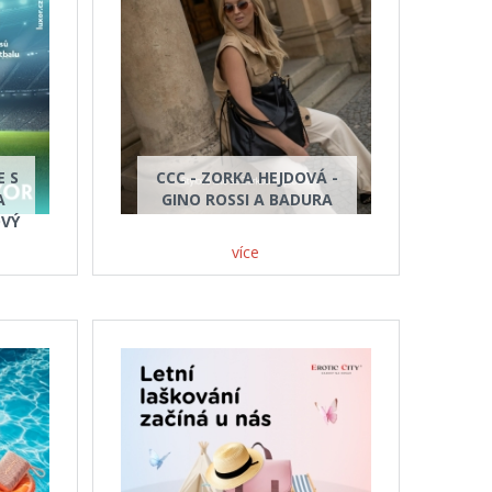
E S
CCC - ZORKA HEJDOVÁ -
A
GINO ROSSI A BADURA
OVÝ
více