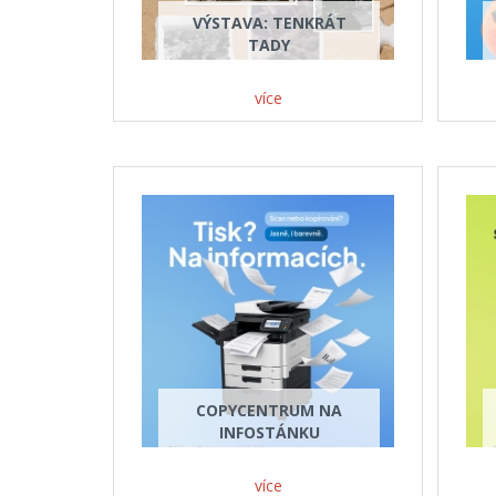
VÝSTAVA: TENKRÁT
TADY
více
COPYCENTRUM NA
INFOSTÁNKU
více